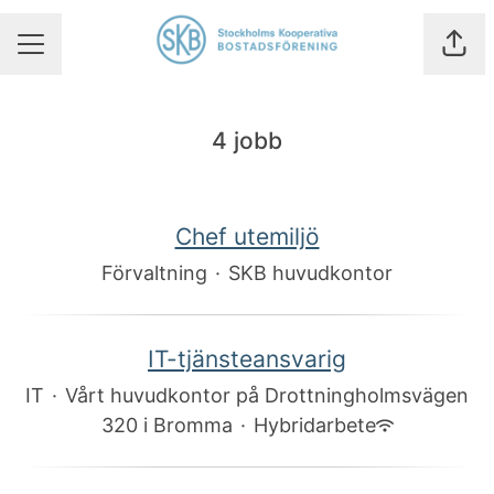
Dela
KARRIÄRMENY
4 jobb
Chef utemiljö
Förvaltning
·
SKB huvudkontor
IT-tjänsteansvarig
IT
·
Vårt huvudkontor på Drottningholmsvägen
320 i Bromma
·
Hybridarbete